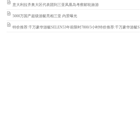
意大利拉齐奥大区代表团到三亚凤凰岛考察邮轮旅游
5000万国产超级游艇亮相三亚 内景曝光
特价推荐:千万豪华游艇SELEN53年前限时7800/3小时特价推荐:千万豪华游艇SEL