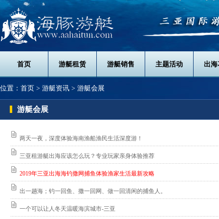
首页
游艇租赁
游艇销售
主题活动
出海
位置：
首页
> 游艇资讯 > 游艇会展
游艇会展
两天一夜，深度体验海南渔船渔民生活深度游！
三亚租游艇出海应该怎么玩？专业玩家亲身体验推荐
2019年三亚出海海钓撒网捕鱼体验渔家生活最新攻略
出一趟海；钓一回鱼、撒一回网、做一回清闲的捕鱼人。
一个可以让人冬天温暖海滨城市-三亚